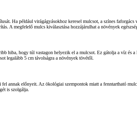
ílusát. Ha például virágágyásokhoz keresel mulcsot, a színes faforgács v
rítás. A megfelelő mulcs kiválasztása hozzájárulhat a növények egészs
b hiba, hogy túl vastagon helyezik el a mulcsot. Ez gátolja a víz és a l
sot legalább 5 cm távolságra a növények tövétől.
ri fel annak előnyeit. Az ökológiai szempontok miatt a fenntartható m
ét is szolgálja.