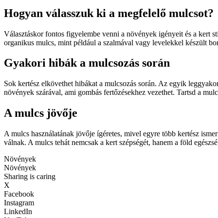
Hogyan válasszuk ki a megfelelő mulcsot?
Választáskor fontos figyelembe venni a növények igényeit és a kert st
organikus mulcs, mint például a szalmával vagy levelekkel készült bo
Gyakori hibák a mulcsozás során
Sok kertész elkövethet hibákat a mulcsozás során. Az egyik leggyakorib
növények szárával, ami gombás fertőzésekhez vezethet. Tartsd a mulc
A mulcs jövője
A mulcs használatának jövője ígéretes, mivel egyre több kertész isme
válnak. A mulcs tehát nemcsak a kert szépségét, hanem a föld egészség
Növények
Növények
Sharing is caring
X
Facebook
Instagram
LinkedIn