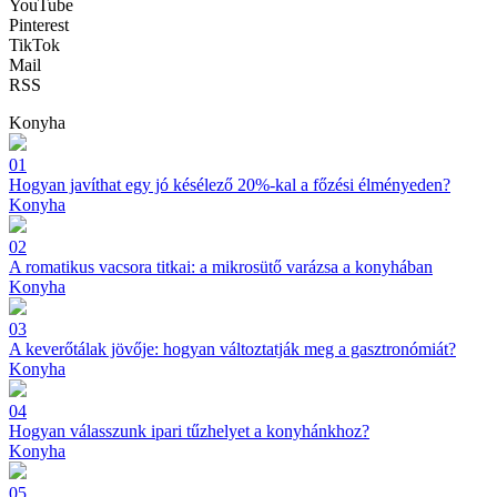
YouTube
Pinterest
TikTok
Mail
RSS
Konyha
01
Hogyan javíthat egy jó késélező 20%-kal a főzési élményeden?
Konyha
02
A romatikus vacsora titkai: a mikrosütő varázsa a konyhában
Konyha
03
A keverőtálak jövője: hogyan változtatják meg a gasztronómiát?
Konyha
04
Hogyan válasszunk ipari tűzhelyet a konyhánkhoz?
Konyha
05