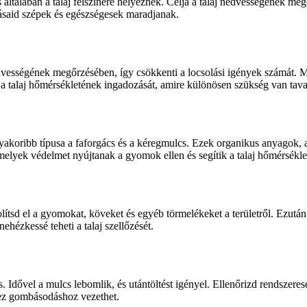
ltalában a talaj felszínére helyeznek. Célja a talaj nedvességének meg
ásaid szépek és egészségesek maradjanak.
 nedvességének megőrzésében, így csökkenti a locsolási igények számát
 a talaj hőmérsékletének ingadozását, amire különösen szükség van tava
akoribb típusa a faforgács és a kéregmulcs. Ezek organikus anyagok, 
elyek védelmet nyújtanak a gyomok ellen és segítik a talaj hőmérsékle
volítsd el a gyomokat, köveket és egyéb törmelékeket a területről. Ezutá
ehézkessé teheti a talaj szellőzését.
Idővel a mulcs lebomlik, és utántöltést igényel. Ellenőrizd rendszerese
t ez gombásodáshoz vezethet.