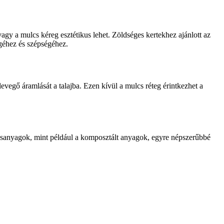
agy a mulcs kéreg esztétikus lehet. Zöldséges kertekhez ajánlott az
égéhez és szépségéhez.
evegő áramlását a talajba. Ezen kívül a mulcs réteg érintkezhet a
ulcsanyagok, mint például a komposztált anyagok, egyre népszerűbbé