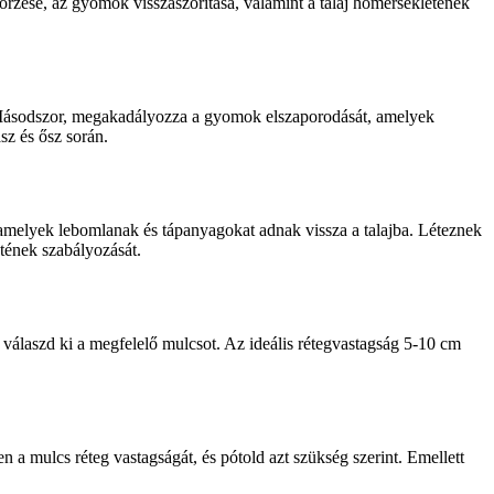
őrzése, az gyomok visszaszorítása, valamint a talaj hőmérsékletének
. Másodszor, megakadályozza a gyomok elszaporodását, amelyek
sz és ősz során.
amelyek lebomlanak és tápanyagokat adnak vissza a talajba. Léteznek
tének szabályozását.
n válaszd ki a megfelelő mulcsot. Az ideális rétegvastagság 5-10 cm
n a mulcs réteg vastagságát, és pótold azt szükség szerint. Emellett