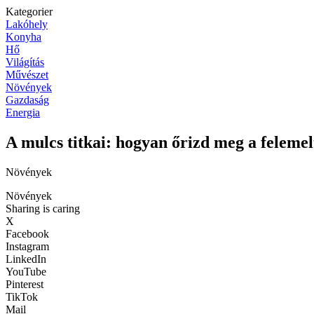
Kategorier
Lakóhely
Konyha
Hő
Világítás
Művészet
Növények
Gazdaság
Energia
A mulcs titkai: hogyan őrizd meg a felemel
Növények
Növények
Sharing is caring
X
Facebook
Instagram
LinkedIn
YouTube
Pinterest
TikTok
Mail