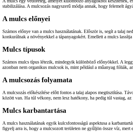
A mulcs egy védőréteg, amelyet különböző anyagokból készítenek, és á
stabilizálása. A mulcsozás nagyszerű módja annak, hogy felemelt ágy
A mulcs előnyei
Számos előnye van a mulcs használatának. Először is, segít a talaj
konkurálnak a növényekkel a tápanyagokért. Emellett a mulcs lassítja
Mulcs típusok
Számos mulcs típus létezik, mindegyik különböző előnyökkel. A leggy
azonban nem organikus mulcsok is, mint például a műanyag fóliák, am
A mulcsozás folyamata
A mulcsozás előkészítése előtt fontos a talaj alapos megtisztítása. Tá
között van. Ha túl vékony, nem lesz hatékony, ha pedig túl vastag, az n
Mulcs karbantartása
A mulcs használatának egyik kulcsfontosságú aspektusa a karbantartás. 
figyelj arra is, hogy a mulcsozott területen ne gyűljön össze víz, mer