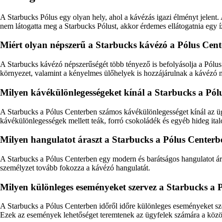
A Starbucks Pólus egy olyan hely, ahol a kávézás igazi élményt jelent
nem látogatta meg a Starbucks Pólust, akkor érdemes ellátogatnia egy íz
Miért olyan népszerű a Starbucks kávézó a Pólus Cen
A Starbucks kávézó népszerűségét több tényező is befolyásolja a Pólus
környezet, valamint a kényelmes ülőhelyek is hozzájárulnak a kávézó 
Milyen kávékülönlegességeket kínál a Starbucks a Pól
A Starbucks a Pólus Centerben számos kávékülönlegességet kínál az ügy
kávékülönlegességek mellett teák, forró csokoládék és egyéb hideg ital
Milyen hangulatot áraszt a Starbucks a Pólus Center
A Starbucks a Pólus Centerben egy modern és barátságos hangulatot árasz
személyzet tovább fokozza a kávézó hangulatát.
Milyen különleges eseményeket szervez a Starbucks a 
A Starbucks a Pólus Centerben időről időre különleges eseményeket sz
Ezek az események lehetőséget teremtenek az ügyfelek számára a közös