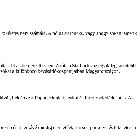
us tökéletes hely számára. A pólus starbucks, vagy ahogy sokan ismerik
ották 1971-ben, Seattle-ben. Azóta a Starbucks az egyik legismertebb
ávézókat a különböző bevásárlóközpontjaiban Magyarországon.
ül, beleértve a frappuccinókat, teákat és forró csokoládékat is. Az
resso és filterkávé mindig elérhetőek, frissen pörkölve és tökéletesen