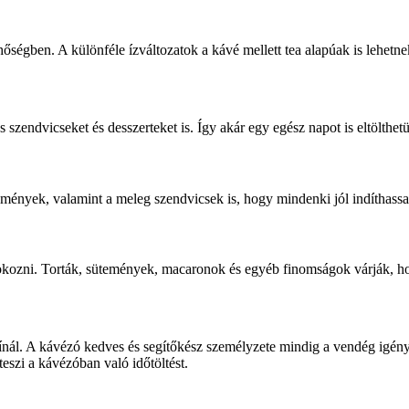
őségben. A különféle ízváltozatok a kávé mellett tea alapúak is lehetnek
szendvicseket és desszerteket is. Így akár egy egész napot is eltölthetü
emények, valamint a meleg szendvicsek is, hogy mindenki jól indíthassa
t okozni. Torták, sütemények, macaronok és egyéb finomságok várják,
kínál. A kávézó kedves és segítőkész személyzete mindig a vendég igény
szi a kávézóban való időtöltést.