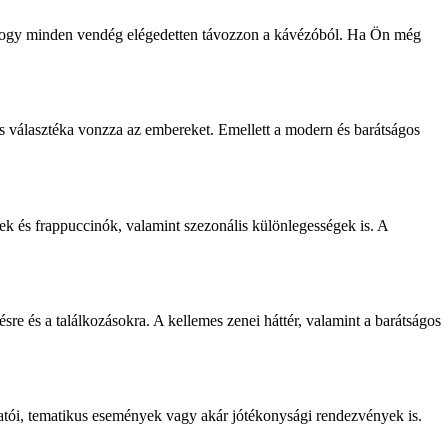
ák, hogy minden vendég elégedetten távozzon a kávézóból. Ha Ön még
s választéka vonzza az embereket. Emellett a modern és barátságos
k és frappuccinók, valamint szezonális különlegességek is. A
sre és a találkozásokra. A kellemes zenei háttér, valamint a barátságos
atói, tematikus események vagy akár jótékonysági rendezvények is.