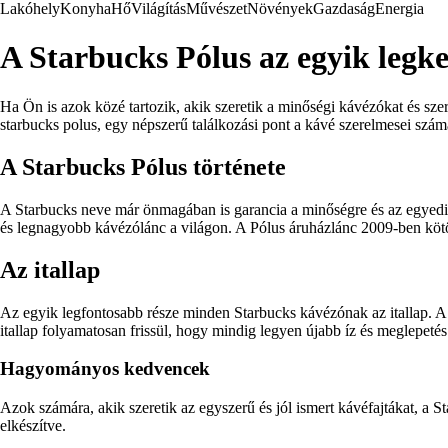
Lakóhely
Konyha
Hő
Világítás
Művészet
Növények
Gazdaság
Energia
A Starbucks Pólus az egyik legk
Ha Ön is azok közé tartozik, akik szeretik a minőségi kávézókat és sze
starbucks polus, egy népszerű találkozási pont a kávé szerelmesei szám
A Starbucks Pólus története
A Starbucks neve már önmagában is garancia a minőségre és az egyedi k
és legnagyobb kávézólánc a világon. A Pólus áruházlánc 2009-ben köt
Az itallap
Az egyik legfontosabb része minden Starbucks kávézónak az itallap. A 
itallap folyamatosan frissül, hogy mindig legyen újabb íz és meglepeté
Hagyományos kedvencek
Azok számára, akik szeretik az egyszerű és jól ismert kávéfajtákat, a St
elkészítve.