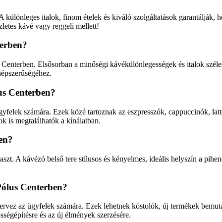
. A különleges italok, finom ételek és kiváló szolgáltatások garantálj
letes kávé vagy reggeli mellett!
terben?
 Centerben. Elsősorban a minőségi kávékülönlegességek és italok széle
népszerűségéhez.
us Centerben?
felek számára. Ezek közé tartoznak az eszpresszók, cappuccinók, latte
ok is megtalálhatók a kínálatban.
ben?
t. A kávézó belső tere stílusos és kényelmes, ideális helyszín a pihené
Pólus Centerben?
ervez az ügyfelek számára. Ezek lehetnek kóstolók, új termékek bemut
ségépítésre és az új élmények szerzésére.