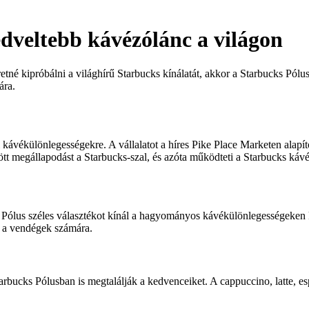
edveltebb kávézólánc a világon
retné kipróbálni a világhírű Starbucks kínálatát, akkor a Starbucks Pól
ára.
ávékülönlegességekre. A vállalatot a híres Pike Place Marketen alapít
ött megállapodást a Starbucks-szal, és azóta működteti a Starbucks k
Pólus széles választékot kínál a hagyományos kávékülönlegességeken kív
s a vendégek számára.
arbucks Pólusban is megtalálják a kedvenceiket. A cappuccino, latte, esp