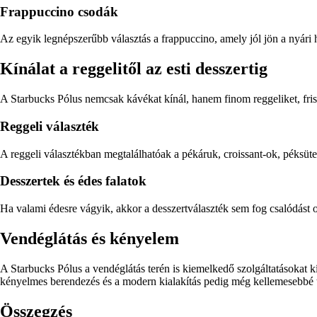
Frappuccino csodák
Az egyik legnépszerűbb választás a frappuccino, amely jól jön a nyári h
Kínálat a reggelitől az esti desszertig
A Starbucks Pólus nemcsak kávékat kínál, hanem finom reggeliket, friss 
Reggeli választék
A reggeli választékban megtalálhatóak a pékáruk, croissant-ok, péksüt
Desszertek és édes falatok
Ha valami édesre vágyik, akkor a desszertválaszték sem fog csalódás
Vendéglátás és kényelem
A Starbucks Pólus a vendéglátás terén is kiemelkedő szolgáltatásokat 
kényelmes berendezés és a modern kialakítás pedig még kellemesebbé te
Összegzés