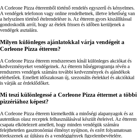
A Corleone Pizza étteremből történő rendelés egyszerű és kényelmes.
A vendégek telefonon vagy online rendelhetnek, illetve lehetőség van
a helyszínen történő ételrendelésre is. Az étterem gyors kiszállítással
gondoskodik arról, hogy az ételek frissen és időben kerüljenek a
vendégek asztalára.
Milyen különleges ajánlatokkal várja vendégeit a
Corleone Pizza étterem?
A Corleone Pizza étterem rendszeresen kínál különleges akciókat és
kedvezményeket vendégeinek. Az étterem hűségprogramja révén a
rendszeres vendégek számára további kedvezmények és ajándékok
elérhetőek. Emellett időszakosan új, szezonális ételekkel és akciókkal
is várják az érdeklődőket.
Mi teszi különlegessé a Corleone Pizza éttermet a többi
pizzériához képest?
A Corleone Pizza étterem kiemelkedik a minőségi alapanyagok és az
autentikus olasz receptek felhasználásával készült ételeivel. Az étterem
csapata elkötelezett amellett, hogy minden vendégük számára
felejthetetlen gasztronómiai élményt nyújtson, és ezért folyamatosan
törekszenek az újításra és a vendégigények figyelembevételére.