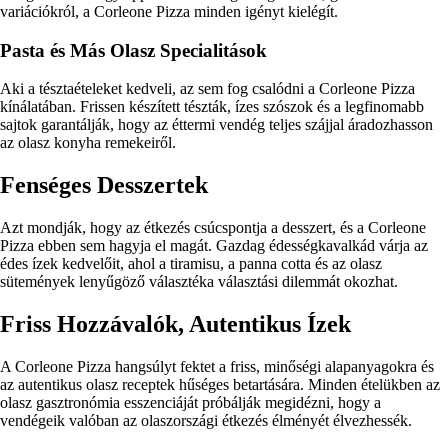
variációkról, a Corleone Pizza minden igényt kielégít.
Pasta és Más Olasz Specialitások
Aki a tésztaételeket kedveli, az sem fog csalódni a Corleone Pizza
kínálatában. Frissen készített tészták, ízes szószok és a legfinomabb
sajtok garantálják, hogy az éttermi vendég teljes szájjal áradozhasson
az olasz konyha remekeiről.
Fenséges Desszertek
Azt mondják, hogy az étkezés csúcspontja a desszert, és a Corleone
Pizza ebben sem hagyja el magát. Gazdag édességkavalkád várja az
édes ízek kedvelőit, ahol a tiramisu, a panna cotta és az olasz
sütemények lenyűgöző választéka választási dilemmát okozhat.
Friss Hozzávalók, Autentikus Ízek
A Corleone Pizza hangsúlyt fektet a friss, minőségi alapanyagokra és
az autentikus olasz receptek hűséges betartására. Minden ételükben az
olasz gasztronómia esszenciáját próbálják megidézni, hogy a
vendégeik valóban az olaszországi étkezés élményét élvezhessék.