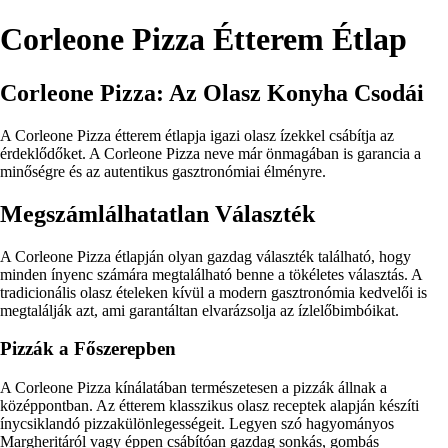
Corleone Pizza Étterem Étlap
Corleone Pizza: Az Olasz Konyha Csodái
A Corleone Pizza étterem étlapja igazi olasz ízekkel csábítja az
érdeklődőket. A Corleone Pizza neve már önmagában is garancia a
minőségre és az autentikus gasztronómiai élményre.
Megszámlálhatatlan Választék
A Corleone Pizza étlapján olyan gazdag választék található, hogy
minden ínyenc számára megtalálható benne a tökéletes választás. A
tradicionális olasz ételeken kívül a modern gasztronómia kedvelői is
megtalálják azt, ami garantáltan elvarázsolja az ízlelőbimbóikat.
Pizzák a Főszerepben
A Corleone Pizza kínálatában természetesen a pizzák állnak a
középpontban. Az étterem klasszikus olasz receptek alapján készíti
ínycsiklandó pizzakülönlegességeit. Legyen szó hagyományos
Margheritáról vagy éppen csábítóan gazdag sonkás, gombás