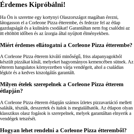
Érdemes Kipróbálni!
Ha Ön is szeretne egy kortynyi Olaszországot magában érezni,
látogasson el a Corleone Pizza étterembe, és fedezze fel az étlap
gazdagságát és a kulináris csodákat! Garantáltan nem fog csalódni az
itt eltöltött időben és az ízorgia által nyújtott élményekben.
Miért érdemes ellátogatni a Corleone Pizza étterembe?
A Corleone Pizza étterem kiváló minőségű, friss alapanyagokból
készült pizzákat kínál, melyeket hagyományos kemencében sütnek. Az
étterem hangulatos környezetben várja vendégeit, ahol a családias
légkör és a kedves kiszolgálás garantált.
Milyen ételek szerepelnek a Corleone Pizza étterem
étlapján?
A Corleone Pizza étterem étlapján számos ízletes pizzavariáció mellett
saláták, tészták, desszertek és italok is megtalálhatók. Az étlapon olyan
klasszikus olasz fogások is szerepelnek, melyek garantáltan elnyerik a
vendégek tetszését.
Hogyan lehet rendelni a Corleone Pizza étteremből?