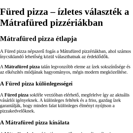
Füred pizza – ízletes választék a
Mátrafüred pizzériákban
Mátrafüred pizza étlapja
A Füred pizza népszerű fogás a Mátrafüred pizzériákban, ahol számos
ínycsiklandó lehetőség közül választhatnak az érdeklődők.
A
Mátrafüred pizza
talán legvonzóbb eleme az ízek sokszínűsége és
az elkészítés módjának hagyományos, mégis modern megközelítése.
A Füred pizza különlegességei
A
Füred pizza
sokféle verzióban elérhető, megfelelve így az aktuális
vásárlói igényeknek. A különleges feltétek és a friss, gazdag ízek
garantálják, hogy minden falat különleges élményt nyújtson a
pizzakedvelőknek.
A Mátrafüred pizza kínálata