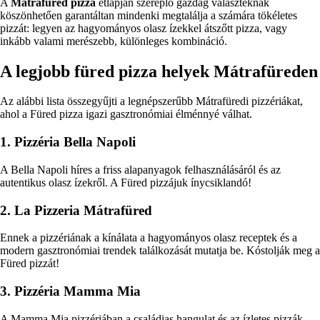
A
Mátrafüred pizza
étlapján szereplő gazdag választéknak
köszönhetően garantáltan mindenki megtalálja a számára tökéletes
pizzát: legyen az hagyományos olasz ízekkel átszőtt pizza, vagy
inkább valami merészebb, különleges kombináció.
A legjobb füred pizza helyek Mátrafüreden
Az alábbi lista összegyűjti a legnépszerűbb Mátrafüredi pizzériákat,
ahol a Füred pizza igazi gasztronómiai élménnyé válhat.
1. Pizzéria Bella Napoli
A Bella Napoli híres a friss alapanyagok felhasználásáról és az
autentikus olasz ízekről. A Füred pizzájuk ínycsiklandó!
2. La Pizzeria Mátrafüred
Ennek a pizzériának a kínálata a hagyományos olasz receptek és a
modern gasztronómiai trendek találkozását mutatja be. Kóstolják meg a
Füred pizzát!
3. Pizzéria Mamma Mia
A Mamma Mia pizzériában a családias hangulat és az ízletes pizzák