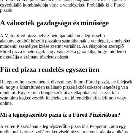
egyedülálló kombinációja várja a vendégeket. Próbálják ki a Füred
pizzát!
A választék gazdagsága és minősége
A Mátrafüred pizza helyszínein garantáltan a legfrissebb
alapanyagokból készült pizzákra számíthatnak a vendégek, amelyeket
mindenki személyes ízlése szerint variálhat. Az étlapokon szereplő
Füred pizza lehetőségek nagy választéka garantálja, hogy mindenki
megtalálja a számára tökéletes pizzát.
Füred pizza rendelés egyszerűen
Ha épp otthon szeretnének élvezni egy finom Füred pizzát, ne felejtsék
el, hogy a Mátrafüreden található pizzériákból sokszor lehetőség van
rendelni! Egyszerűen böngésszék át az étlapokat, válasszák ki a
számukra legkedvesebb feltéteket, majd rendeljenek telefonon vagy
online.
Mi a legnépszerűbb pizza íz a Füred Pizzériában?
A Füred Pizzériában a legnépszerűbb pizza íz a Pepperoni, ami egy
tradicionális olasz ízvilágot képviselő pizza, melynek alapja a pikáns