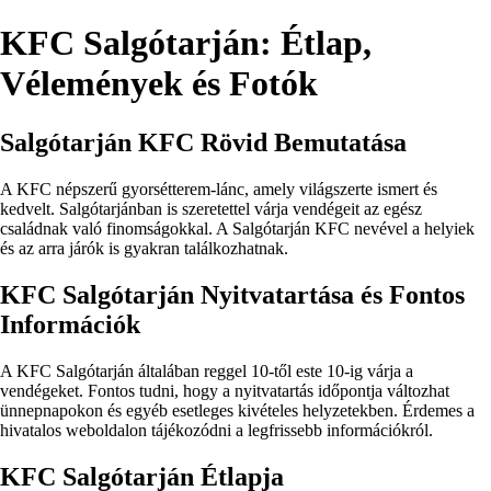
KFC Salgótarján: Étlap,
Vélemények és Fotók
Salgótarján KFC Rövid Bemutatása
A KFC népszerű gyorsétterem-lánc, amely világszerte ismert és
kedvelt. Salgótarjánban is szeretettel várja vendégeit az egész
családnak való finomságokkal. A Salgótarján KFC nevével a helyiek
és az arra járók is gyakran találkozhatnak.
KFC Salgótarján Nyitvatartása és Fontos
Információk
A KFC Salgótarján általában reggel 10-től este 10-ig várja a
vendégeket. Fontos tudni, hogy a nyitvatartás időpontja változhat
ünnepnapokon és egyéb esetleges kivételes helyzetekben. Érdemes a
hivatalos weboldalon tájékozódni a legfrissebb információkról.
KFC Salgótarján Étlapja