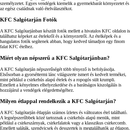
személyzetet. Egyes vendégek kiemelik a gyermekbarát környezetet és
az egész családnak való ételválasztékot.
KFC Salgótarján Fotók
A KFC Salgótarjánban készült fotók mellett a hivatalos KFC oldalon is
találhatsz képeket az ételekről és a környezetről. Az ételképek és a
hangulatos fotók segítenek abban, hogy kedved támadjon egy finom
falat KFC ételhez.
Miért olyan népszerű a KFC Salgótarjánban?
A KFC Salgótarján népszerűségét több tényező is befolyásolja.
Elsősorban a gyorséttermi lánc világszerte ismert és kedvelt termékei,
mint például a csirkehús alapú ételek és a ropogós sült krumpli.
Emellett a kényelmes elhelyezkedése és a barátságos kiszolgálás is
hozzájárul a vendégek elégedettségéhez.
Milyen étlappal rendelkezik a KFC Salgótarján?
A KFC Salgótarján étlapján számos ízletes és változatos étel található.
A legnépszerűbbek közé tartoznak a csirkehús alapú menük, mint
például a csirkeszárnyak, csirkefalatok vagy a klasszikus csirkecomb.
Emellett saláták, szendvicsek és desszertek is megtalálhatók az étlapon.