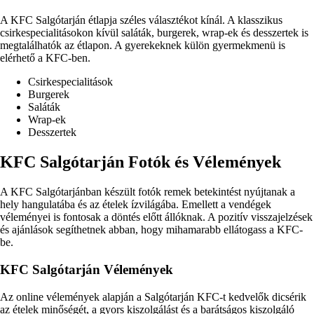
A KFC Salgótarján étlapja széles választékot kínál. A klasszikus
csirkespecialitásokon kívül saláták, burgerek, wrap-ek és desszertek is
megtalálhatók az étlapon. A gyerekeknek külön gyermekmenü is
elérhető a KFC-ben.
Csirkespecialitások
Burgerek
Saláták
Wrap-ek
Desszertek
KFC Salgótarján Fotók és Vélemények
A KFC Salgótarjánban készült fotók remek betekintést nyújtanak a
hely hangulatába és az ételek ízvilágába. Emellett a vendégek
véleményei is fontosak a döntés előtt állóknak. A pozitív visszajelzések
és ajánlások segíthetnek abban, hogy mihamarabb ellátogass a KFC-
be.
KFC Salgótarján Vélemények
Az online vélemények alapján a Salgótarján KFC-t kedvelők dicsérik
az ételek minőségét, a gyors kiszolgálást és a barátságos kiszolgáló