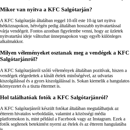
Mikor van nyitva a KFC Salgótarján?
A KFC Salgótarján általában reggel 10-től este 10-ig tart nyitva
hétköznapokon, hétvégén pedig általában hosszabb nyitvatartással
várja vendégeit. Fontos azonban figyelembe venni, hogy az üzletek
nyitvatartási ideje változhat ünnepnapokon vagy egyéb különleges
alkalmakkor.
Milyen véleményeket osztanak meg a vendégek a KFC
Salgótarjánról?
A KFC Salgótarjánról szóló vélemények általában pozitívak, hiszen a
vendégek elégedettek a kínált ételek minőségével, az udvarias
kiszolgálással és a gyors kiszolgálással is. Sokan kiemelik a hangulatos
környezetet és a tiszta éttermet is.
Hol találhatóak fotók a KFC Salgótarjánról?
A KFC Salgótarjánról készült fotókat általában megtalálhatjuk az
étterem hivatalos weboldalán, valamint a közösségi média
platformokon is, mint például a Facebook vagy az Instagram. Ezek a
fotók segítenek betekintést nyerni az ételek és az étterem hangulatába
is.