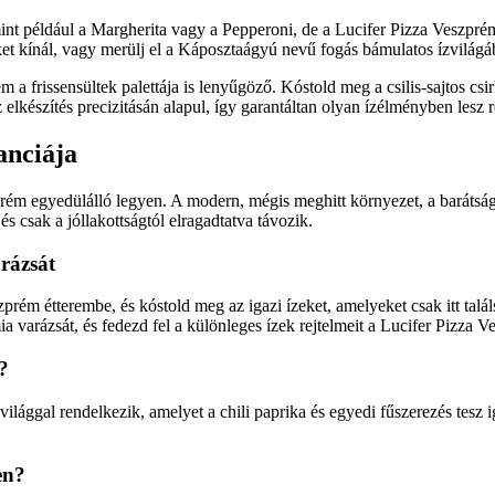
t például a Margherita vagy a Pepperoni, de a Lucifer Pizza Veszprém i
ket kínál, vagy merülj el a Káposztaágyú nevű fogás bámulatos ízvilágá
m a frissensültek palettája is lenyűgöző. Kóstold meg a csilis-sajtos c
lkészítés precizitásán alapul, így garantáltan olyan ízélményben lesz 
anciája
prém egyedülálló legyen. A modern, mégis meghitt környezet, a barátsá
s csak a jóllakottságtól elragadtatva távozik.
arázsát
prém étterembe, és kóstold meg az igazi ízeket, amelyeket csak itt ta
varázsát, és fedezd fel a különleges ízek rejtelmeit a Lucifer Pizza V
?
ilággal rendelkezik, amelyet a chili paprika és egyedi fűszerezés tesz i
en?