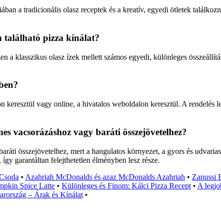
ban a tradicionális olasz receptek és a kreatív, egyedi ötletek találko
n található pizza kínálat?
szen a klasszikus olasz ízek mellett számos egyedi, különleges összeállí
mben?
n keresztül vagy online, a hivatalos weboldalon keresztül. A rendelés 
emes vacsorázáshoz vagy baráti összejövetelhez?
ráti összejövetelhez, mert a hangulatos környezet, a gyors és udvarias k
így garantáltan felejthetetlen élményben lesz része.
 Csoda
•
Azahriah McDonalds és azaz McDonalds Azahriah
•
Zanussi 
umpkin Spice Latte
•
Különleges és Finom: Kálci Pizza Recept
•
A legjo
ország – Árak és Kínálat
•