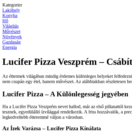
Kategorier
Lakóhely
Konyha
Hő
Világítás
Művészet
Növények
Gazdaság
Energia
Lucifer Pizza Veszprém – Csábí
Az éttermek világában mindig érdemes különleges helyeket felfedezni
nem csupán egy étel, hanem művészet. Az alábbiakban részletesen bem
Lucifer Pizza – A Különlegesség jegyében
Ha a Lucifer Pizza Veszprém nevet hallod, már az első pillanattól kez
tesznek, egyedülálló ízvilággal rendelkezik. A friss hozzávalók, a p
legkedveltebb étteremmé váljon a városban.
Az Ízek Varázsa – Lucifer Pizza Kínálata