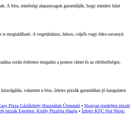
znak. A friss, minőségi alapanyagok garantálják, hogy minden falat
tás is megtalálható. A vegetáriánus, húsos, csípős vagy édes-savanyú
leadása során érdemes megadni a pontos címet és az elérhetőséget,
iszolgálás, valamint a friss, ízletes pizzák garantáltan jó hangulatot
Easy Pizza Gáztűzhely Használati Útmutató
•
Hogyan rendeljen pizzát
bb pizzák Egerben: Király Pizzéria étlapja
•
Ízletes KFC Hot Shots: