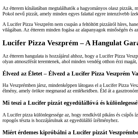
Az étterem kínálatában megtalálhatók a hagyományos olasz pizzák, min
Pokol nevű pizzát, amely minden egyes falattal egyre intenzívebb íze
A Lucifer Pizza Veszprém nem csupán a feltöltött pizzáiról híres, hane
világában. Az étterem minden fogása az alapanyagok minőségén és az e
Lucifer Pizza Veszprém – A Hangulat Gar
Az étterem hangulata is hozzájárul ahhoz, hogy a Lucifer Pizza Vesz
olyan atmoszférát teremtenek, ahol minden vendég otthon érzi magát, é
Élvezd az Életet – Élvezd a Lucifer Pizza Veszprém V
Ha Veszprémben jársz, mindenképpen látogass el a Lucifer Pizza Vesz
élmény, amely örökre megmarad az emlékeidben. Éld át a gasztronómia 
Mi teszi a Lucifer pizzát egyedülállóvá és különlegessé
A Lucifer pizza különlegessége az, hogy rendkívül pikáns és csípős ízv
ropogós tészta is hozzájárulnak az egyedülálló ízélményhez.
Miért érdemes kipróbálni a Lucifer pizzát Veszprémb