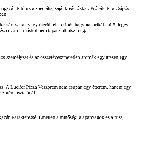
gazán kitűnik a speciális, saját kreációkkal. Próbáld ki a Csípős
ban.
sirkeszárnyakat, vagy merülj el a csípős hagymakarikák különleges
részed, amit máshol nem tapasztalhatsz meg.
gos személyzet és az összetéveszthetetlen aromák együttesen egy
lálsz. A Lucifer Pizza Veszprém nem csupán egy étterem, hanem egy
eszprém asztalánál!
gazán karakteressé. Emellett a minőségi alapanyagok és a friss,