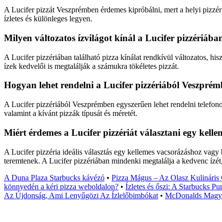
A Lucifer pizzát Veszprémben érdemes kipróbálni, mert a helyi pizzériá
ízletes és különleges legyen.
Milyen változatos ízvilágot kínál a Lucifer pizzériába
A Lucifer pizzériában található pizza kínálat rendkívül változatos, hi
ízek kedvelői is megtalálják a számukra tökéletes pizzát.
Hogyan lehet rendelni a Lucifer pizzériából Veszpré
A Lucifer pizzériából Veszprémben egyszerűen lehet rendelni telefono
valamint a kívánt pizzák típusát és méretét.
Miért érdemes a Lucifer pizzériát választani egy kell
A Lucifer pizzéria ideális választás egy kellemes vacsorázáshoz vagy ba
teremtenek. A Lucifer pizzériában mindenki megtalálja a kedvenc ízét, 
A Duna Plaza Starbucks kávézó
•
Pizza Mágus – Az Olasz Kulináris
könnyedén a kéri pizza weboldalon?
•
Ízletes és őszi: A Starbucks P
Az Újdonság, Ami Lenyűgözi Az Ízlelőbimbókat
•
McDonalds Magyar