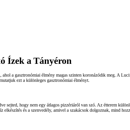
tó Ízek a Tányéron
, ahol a gasztronómiai élmény magas szinten koronázódik meg. A Lucif
utatjuk ezt a különleges gasztronómiai élményt.
dve sejted, hogy nem egy átlagos pizzériáról van szó. Az étterem külön
recíz elkészítés és a szenvedély, amivel a szakácsok dolgoznak, mind ho