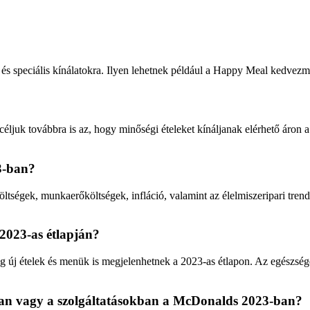
 és speciális kínálatokra. Ilyen lehetnek például a Happy Meal kedvez
juk továbbra is az, hogy minőségi ételeket kínáljanak elérhető áron a
3-ban?
ltségek, munkaerőköltségek, infláció, valamint az élelmiszeripari trende
2023-as étlapján?
űleg új ételek és menük is megjelenhetnek a 2023-as étlapon. Az egészs
ban vagy a szolgáltatásokban a McDonalds 2023-ban?