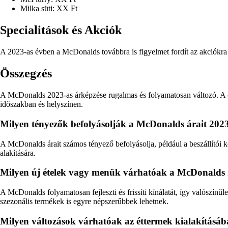
Milka süti: XX Ft
Specialitások és Akciók
A 2023-as évben a McDonalds továbbra is figyelmet fordít az akciókra
Összegzés
A McDonalds 2023-as árképzése rugalmas és folyamatosan változó. A cél
időszakban és helyszínen.
Milyen tényezők befolyásolják a McDonalds árait 202
A McDonalds árait számos tényező befolyásolja, például a beszállítói kö
alakítására.
Milyen új ételek vagy menük várhatóak a McDonalds 
A McDonalds folyamatosan fejleszti és frissíti kínálatát, így valószín
szezonális termékek is egyre népszerűbbek lehetnek.
Milyen változások várhatóak az éttermek kialakításá