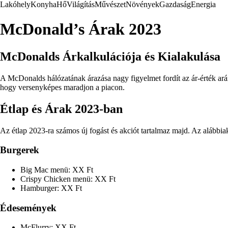
Lakóhely
Konyha
Hő
Világítás
Művészet
Növények
Gazdaság
Energia
McDonald’s Árak 2023
McDonalds Árkalkulációja és Kialakulása
A McDonalds hálózatának árazása nagy figyelmet fordít az ár-érték arán
hogy versenyképes maradjon a piacon.
Étlap és Árak 2023-ban
Az étlap 2023-ra számos új fogást és akciót tartalmaz majd. Az alábbiak
Burgerek
Big Mac menü: XX Ft
Crispy Chicken menü: XX Ft
Hamburger: XX Ft
Édesemények
McFlurry: XX Ft