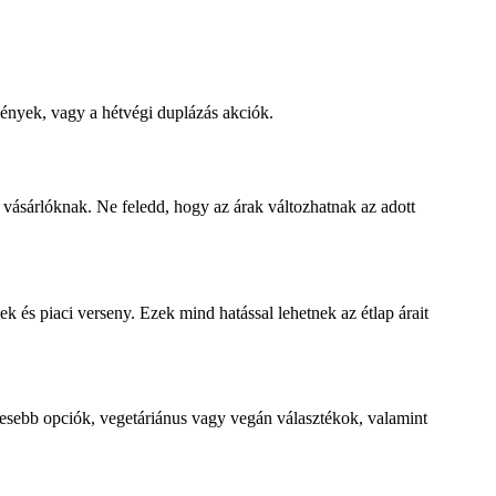
mények, vagy a hétvégi duplázás akciók.
 vásárlóknak. Ne feledd, hogy az árak változhatnak az adott
k és piaci verseny. Ezek mind hatással lehetnek az étlap árait
égesebb opciók, vegetáriánus vagy vegán választékok, valamint