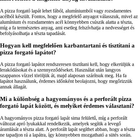
A pizza forgató lapát lehet fából, alumíniumból vagy rozsdamentes
acélból készült. Fontos, hogy a megfelelő anyagot válasszuk, mivel az
alumínium és rozsdamentes acél könnyebben csúszik alatta a tészta,
míg a fa természetes anyag, ami esetleg felszívhatja a nedvességet és
befolyásolhatja a tészta tapadását.
Hogyan kell megfelelően karbantartani és tisztítani a
pizza forgató lapátot?
A pizza forgató lapátot rendszeresen tisztítani kell, hogy elkerüljük a
lerakódásokat és a szennyeződéseket. Használat után langyos
szappanos vízzel töröljük át, majd alaposan szárítsuk meg. Ha fa
lapátot használunk, érdemes időnként beolajozni, hogy megőrizzük
annak állagát.
Mi a különbség a hagyományos és a perforált pizza
forgató lapát között, és melyiket érdemes választani?
A hagyományos pizza forgató lapát sima felületű, míg a perforált
változat apró lyukakkal rendelkezik, amelyek segítik a levegő
áramlását a tészta alatt. A perforált lapát segíthet abban, hogy a tészta
ne tapadjon rá a lapátra, így könnyebben mozgatható a sütés során.