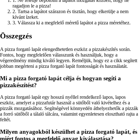
1. Ne feledje bepótolni a lapátot mozgatás közben, hogy ne
ragadjon le a pizza!
2. Tartsa a lapátot szárazon és tisztán, hogy elkerülje a nem
kívánt ízeket.
3. Válassza ki a megfelelő méretű lapátot a pizza méretéhez.
Összegzés
A pizza forgató lapát elengedhetetlen eszköz a pizzakészítés során.
Fontos, hogy megfelelően válasszunk és használjuk, hogy a
végeredmény mindig kiváló legyen. Reméljük, hogy ez a cikk segített
jobban megérteni a pizza forgató lapát fontosságát és használatát.
Mi a pizza forgató lapát célja és hogyan segíti a
pizzakészítést?
A pizza forgató lapát egy hosszú nyéllel rendelkező lapos, lapos
eszköz, amelyet a pizzafutár használ a sütőből való kivételhez és a
pizzák mozgatásához. Segítségével könnyedén áthelyezhetők a pizzák
a forró sütőből a tálaló tálcára, valamint egyenletesen elosztható rajta a
feltét.
Milyen anyagokból készülhet a pizza forgató lapát, és
miért fontos a megfelelő anyag kiválasztása?