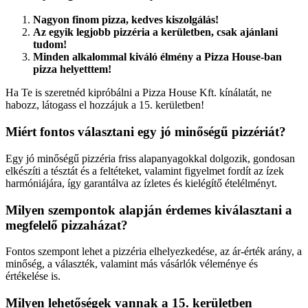
Nagyon finom pizza, kedves kiszolgálás!
Az egyik legjobb pizzéria a kerületben, csak ajánlani
tudom!
Minden alkalommal kiváló élmény a Pizza House-ban
pizza helyetttem!
Ha Te is szeretnéd kipróbálni a Pizza House Kft. kínálatát, ne
habozz, látogass el hozzájuk a 15. kerületben!
Miért fontos választani egy jó minőségű pizzériát?
Egy jó minőségű pizzéria friss alapanyagokkal dolgozik, gondosan
elkészíti a tésztát és a feltéteket, valamint figyelmet fordít az ízek
harmóniájára, így garantálva az ízletes és kielégítő ételélményt.
Milyen szempontok alapján érdemes kiválasztani a
megfelelő pizzaházat?
Fontos szempont lehet a pizzéria elhelyezkedése, az ár-érték arány, a
minőség, a választék, valamint más vásárlók véleménye és
értékelése is.
Milyen lehetőségek vannak a 15. kerületben