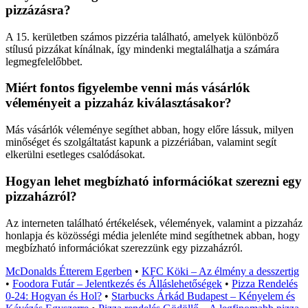
pizzázásra?
A 15. kerületben számos pizzéria található, amelyek különböző
stílusú pizzákat kínálnak, így mindenki megtalálhatja a számára
legmegfelelőbbet.
Miért fontos figyelembe venni más vásárlók
véleményeit a pizzaház kiválasztásakor?
Más vásárlók véleménye segíthet abban, hogy előre lássuk, milyen
minőséget és szolgáltatást kapunk a pizzériában, valamint segít
elkerülni esetleges csalódásokat.
Hogyan lehet megbízható információkat szerezni egy
pizzaházról?
Az interneten található értékelések, vélemények, valamint a pizzaház
honlapja és közösségi média jelenléte mind segíthetnek abban, hogy
megbízható információkat szerezzünk egy pizzaházról.
McDonalds Étterem Egerben
•
KFC Köki – Az élmény a desszertig
•
Foodora Futár – Jelentkezés és Álláslehetőségek
•
Pizza Rendelés
0-24: Hogyan és Hol?
•
Starbucks Árkád Budapest – Kényelem és