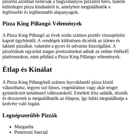
pizzéria azonban nemcsak a hagyományos pizzáiról híres, hanem
különleges pizza kínálatáról is, amelyben megtalálhatók a
legfrissebb és legfinomabb alapanyagok.
Pizza King Pillangó Vélemények
A Pizza King Pillangó az évek során számos pozitív visszajelzést
kapott ügyfeleitől. A vendégek különösen dicsérik az ízletes és
laktató pizzákat, valamint a gyors és udvarias kiszolgálást. A
pizzériának egyaránt magas pontszámokat adnak az online értékelő
platformokon, mint például a Pizza King Pillango vélemények.
Étlap és Kínálat
A Pizza King Pillangónál számos ínycsiklandó pizza közül
választhatsz, legyen szó húsos, vegetáriánus vagy akár tenger
gyümölcseit tartalmazó változatokról. Emellett friss saláták, tészták
és desszertek is megtalálhatók az étlapon, így bárki megtalálhatja a
kedvére való fogást.
Legnépszerűbb Pizzák
Margaréta
Peperroni Special