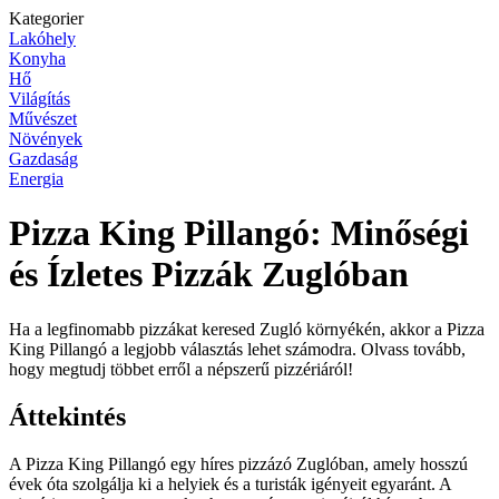
Kategorier
Lakóhely
Konyha
Hő
Világítás
Művészet
Növények
Gazdaság
Energia
Pizza King Pillangó: Minőségi
és Ízletes Pizzák Zuglóban
Ha a legfinomabb pizzákat keresed Zugló környékén, akkor a Pizza
King Pillangó a legjobb választás lehet számodra. Olvass tovább,
hogy megtudj többet erről a népszerű pizzériáról!
Áttekintés
A Pizza King Pillangó egy híres pizzázó Zuglóban, amely hosszú
évek óta szolgálja ki a helyiek és a turisták igényeit egyaránt. A