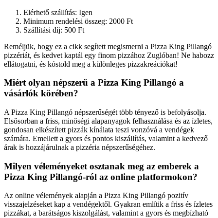
Elérhető szállítás: Igen
Minimum rendelési összeg: 2000 Ft
Szállítási díj: 500 Ft
Reméljük, hogy ez a cikk segített megismerni a Pizza King Pillangó
pizzériát, és kedvet kaptál egy finom pizzához Zuglóban! Ne habozz
ellátogatni, és kóstold meg a különleges pizzakreációkat!
Miért olyan népszerű a Pizza King Pillangó a
vásárlók körében?
A Pizza King Pillangó népszerűségét több tényező is befolyásolja.
Elsősorban a friss, minőségi alapanyagok felhasználása és az ízletes,
gondosan elkészített pizzák kínálata teszi vonzóvá a vendégek
számára. Emellett a gyors és pontos kiszállítás, valamint a kedvező
árak is hozzájárulnak a pizzéria népszerűségéhez.
Milyen véleményeket osztanak meg az emberek a
Pizza King Pillangó-ról az online platformokon?
Az online vélemények alapján a Pizza King Pillangó pozitív
visszajelzéseket kap a vendégektől. Gyakran említik a friss és ízletes
pizzákat, a barátságos kiszolgálást, valamint a gyors és megbízható