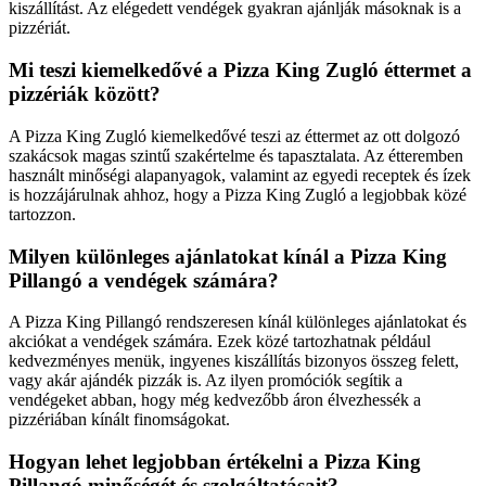
kiszállítást. Az elégedett vendégek gyakran ajánlják másoknak is a
pizzériát.
Mi teszi kiemelkedővé a Pizza King Zugló éttermet a
pizzériák között?
A Pizza King Zugló kiemelkedővé teszi az éttermet az ott dolgozó
szakácsok magas szintű szakértelme és tapasztalata. Az étteremben
használt minőségi alapanyagok, valamint az egyedi receptek és ízek
is hozzájárulnak ahhoz, hogy a Pizza King Zugló a legjobbak közé
tartozzon.
Milyen különleges ajánlatokat kínál a Pizza King
Pillangó a vendégek számára?
A Pizza King Pillangó rendszeresen kínál különleges ajánlatokat és
akciókat a vendégek számára. Ezek közé tartozhatnak például
kedvezményes menük, ingyenes kiszállítás bizonyos összeg felett,
vagy akár ajándék pizzák is. Az ilyen promóciók segítik a
vendégeket abban, hogy még kedvezőbb áron élvezhessék a
pizzériában kínált finomságokat.
Hogyan lehet legjobban értékelni a Pizza King
Pillangó minőségét és szolgáltatásait?