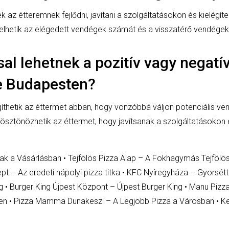
k az étteremnek fejlődni, javítani a szolgáltatásokon és kielégíten
elhetik az elégedett vendégek számát és a visszatérő vendégek
sal lehetnek a pozitív vagy negat
e Budapesten?
íthetik az éttermet abban, hogy vonzóbbá váljon potenciális v
 ösztönözhetik az éttermet, hogy javítsanak a szolgáltatásoko
zak a Vásárlásban
•
Tejfölös Pizza Alap – A Fokhagymás Tejfölös
pt – Az eredeti nápolyi pizza titka
•
KFC Nyíregyháza – Gyorsétt
g
•
Burger King Újpest Központ – Újpest Burger King
•
Manu Pizza
en
•
Pizza Mamma Dunakeszi – A Legjobb Pizza a Városban
•
Ke