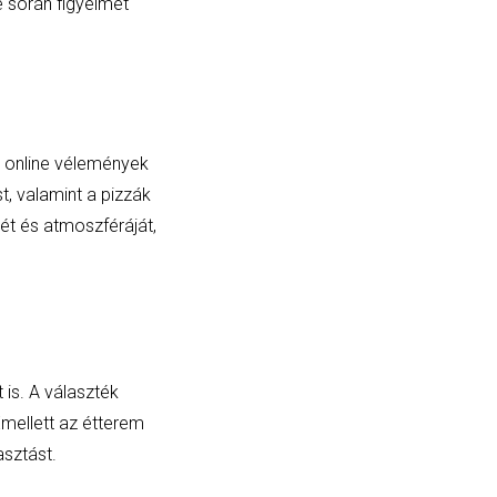
e során figyelmet
z online vélemények
t, valamint a pizzák
sét és atmoszféráját,
 is. A választék
Emellett az étterem
sztást.