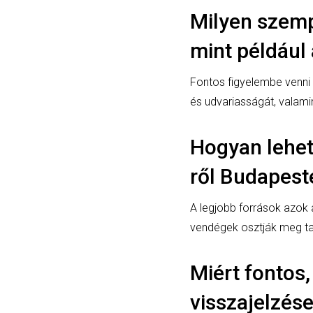
Milyen szemp
mint például
Fontos figyelembe venni 
és udvariasságát, valamin
Hogyan lehet
ről Budapest
A legjobb források azok a
vendégek osztják meg tap
Miért fontos
visszajelzés