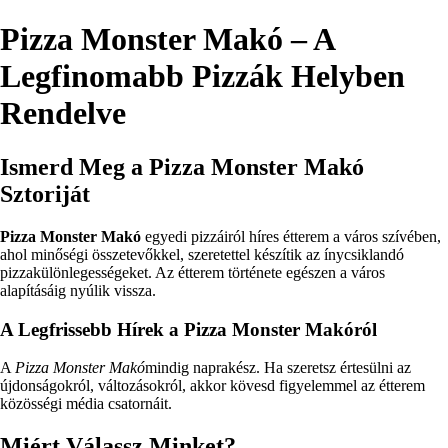
Pizza Monster Makó – A
Legfinomabb Pizzák Helyben
Rendelve
Ismerd Meg a Pizza Monster Makó
Sztoriját
Pizza Monster Makó
egyedi pizzáiról híres étterem a város szívében,
ahol minőségi összetevőkkel, szeretettel készítik az ínycsiklandó
pizzakülönlegességeket. Az étterem története egészen a város
alapításáig nyúlik vissza.
A Legfrissebb Hírek a Pizza Monster Makóról
A
Pizza Monster Makó
mindig naprakész. Ha szeretsz értesülni az
újdonságokról, változásokról, akkor kövesd figyelemmel az étterem
közösségi média csatornáit.
Miért Válassz Minket?