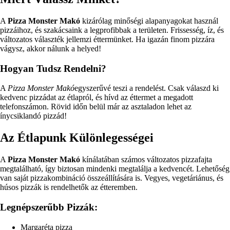
A
Pizza Monster Makó
kizárólag minőségi alapanyagokat használ
pizzáihoz, és szakácsaink a legprofibbak a területen. Frissesség, íz, és
változatos választék jellemzi éttermünket. Ha igazán finom pizzára
vágysz, akkor nálunk a helyed!
Hogyan Tudsz Rendelni?
A
Pizza Monster Makó
egyszerűvé teszi a rendelést. Csak válaszd ki
kedvenc pizzádat az étlapról, és hívd az éttermet a megadott
telefonszámon. Rövid időn belül már az asztaladon lehet az
ínycsiklandó pizzád!
Az Étlapunk Különlegességei
A
Pizza Monster Makó
kínálatában számos változatos pizzafajta
megtalálható, így biztosan mindenki megtalálja a kedvencét. Lehetőség
van saját pizzakombináció összeállítására is. Vegyes, vegetáriánus, és
húsos pizzák is rendelhetők az étteremben.
Legnépszerűbb Pizzák:
Margaréta pizza