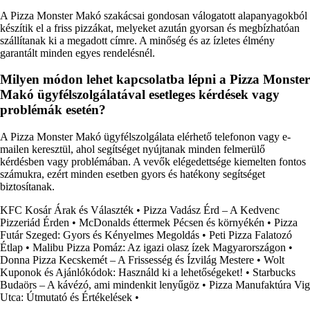
A Pizza Monster Makó szakácsai gondosan válogatott alapanyagokból
készítik el a friss pizzákat, melyeket azután gyorsan és megbízhatóan
szállítanak ki a megadott címre. A minőség és az ízletes élmény
garantált minden egyes rendelésnél.
Milyen módon lehet kapcsolatba lépni a Pizza Monster
Makó ügyfélszolgálatával esetleges kérdések vagy
problémák esetén?
A Pizza Monster Makó ügyfélszolgálata elérhető telefonon vagy e-
mailen keresztül, ahol segítséget nyújtanak minden felmerülő
kérdésben vagy problémában. A vevők elégedettsége kiemelten fontos
számukra, ezért minden esetben gyors és hatékony segítséget
biztosítanak.
KFC Kosár Árak és Választék
•
Pizza Vadász Érd – A Kedvenc
Pizzeriád Érden
•
McDonalds éttermek Pécsen és környékén
•
Pizza
Futár Szeged: Gyors és Kényelmes Megoldás
•
Peti Pizza Falatozó
Étlap
•
Malibu Pizza Pomáz: Az igazi olasz ízek Magyarországon
•
Donna Pizza Kecskemét – A Frissesség és Ízvilág Mestere
•
Wolt
Kuponok és Ajánlókódok: Használd ki a lehetőségeket!
•
Starbucks
Budaörs – A kávézó, ami mindenkit lenyűgöz
•
Pizza Manufaktúra Vig
Utca: Útmutató és Értékelések
•