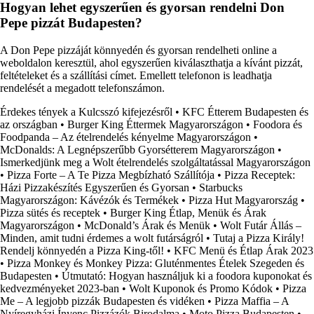
Hogyan lehet egyszerűen és gyorsan rendelni Don
Pepe pizzát Budapesten?
A Don Pepe pizzáját könnyedén és gyorsan rendelheti online a
weboldalon keresztül, ahol egyszerűen kiválaszthatja a kívánt pizzát,
feltételeket és a szállítási címet. Emellett telefonon is leadhatja
rendelését a megadott telefonszámon.
Érdekes tények a Kulcsszó kifejezésről
•
KFC Étterem Budapesten és
az országban
•
Burger King Éttermek Magyarországon
•
Foodora és
Foodpanda – Az ételrendelés kényelme Magyarországon
•
McDonalds: A Legnépszerűbb Gyorsétterem Magyarországon
•
Ismerkedjünk meg a Wolt ételrendelés szolgáltatással Magyarországon
•
Pizza Forte – A Te Pizza Megbízható Szállítója
•
Pizza Receptek:
Házi Pizzakészítés Egyszerűen és Gyorsan
•
Starbucks
Magyarországon: Kávézók és Termékek
•
Pizza Hut Magyarország
•
Pizza sütés és receptek
•
Burger King Étlap, Menük és Árak
Magyarországon
•
McDonald’s Árak és Menük
•
Wolt Futár Állás –
Minden, amit tudni érdemes a wolt futárságról
•
Tutaj a Pizza Király!
Rendelj könnyedén a Pizza King-től!
•
KFC Menü és Étlap Árak 2023
•
Pizza Monkey és Monkey Pizza: Gluténmentes Ételek Szegeden és
Budapesten
•
Útmutató: Hogyan használjuk ki a foodora kuponokat és
kedvezményeket 2023-ban
•
Wolt Kuponok és Promo Kódok
•
Pizza
Me – A legjobb pizzák Budapesten és vidéken
•
Pizza Maffia – A
Nyíregyházi Ínyenc Pizzázók Birodalma
•
Moto Pizza Budapesten
•