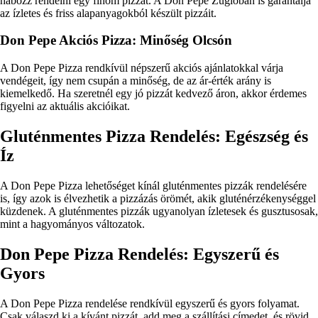
habozz rendelni egy finom pizzát. A Don Pepe Zuglóban is garantálja
az ízletes és friss alapanyagokból készült pizzáit.
Don Pepe Akciós Pizza: Minőség Olcsón
A Don Pepe Pizza rendkívül népszerű akciós ajánlatokkal várja
vendégeit, így nem csupán a minőség, de az ár-érték arány is
kiemelkedő. Ha szeretnél egy jó pizzát kedvező áron, akkor érdemes
figyelni az aktuális akcióikat.
Gluténmentes Pizza Rendelés: Egészség és
Íz
A Don Pepe Pizza lehetőséget kínál gluténmentes pizzák rendelésére
is, így azok is élvezhetik a pizzázás örömét, akik gluténérzékenységgel
küzdenek. A gluténmentes pizzák ugyanolyan ízletesek és gusztusosak,
mint a hagyományos változatok.
Don Pepe Pizza Rendelés: Egyszerű és
Gyors
A Don Pepe Pizza rendelése rendkívül egyszerű és gyors folyamat.
Csak válaszd ki a kívánt pizzát, add meg a szállítási címedet, és rövid