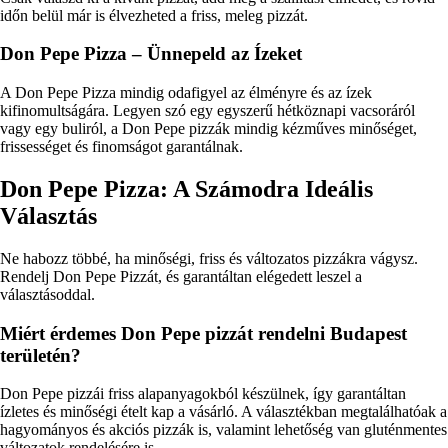
időn belül már is élvezheted a friss, meleg pizzát.
Don Pepe Pizza – Ünnepeld az Ízeket
A Don Pepe Pizza mindig odafigyel az élményre és az ízek
kifinomultságára. Legyen szó egy egyszerű hétköznapi vacsoráról
vagy egy buliról, a Don Pepe pizzák mindig kézműves minőséget,
frissességet és finomságot garantálnak.
Don Pepe Pizza: A Számodra Ideális
Választás
Ne habozz többé, ha minőségi, friss és változatos pizzákra vágysz.
Rendelj Don Pepe Pizzát, és garantáltan elégedett leszel a
választásoddal.
Miért érdemes Don Pepe pizzát rendelni Budapest
területén?
Don Pepe pizzái friss alapanyagokból készülnek, így garantáltan
ízletes és minőségi ételt kap a vásárló. A választékban megtalálhatóak a
hagyományos és akciós pizzák is, valamint lehetőség van gluténmentes
változatok rendelésére is.