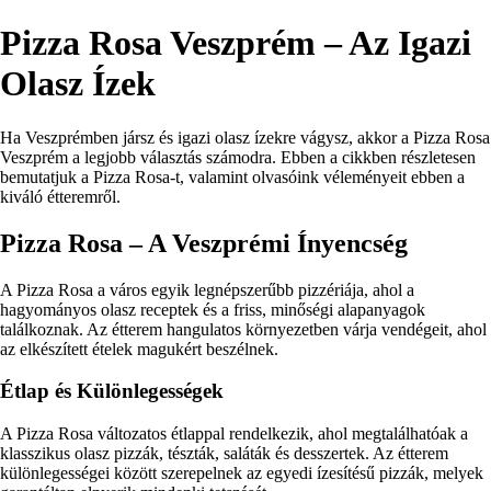
Pizza Rosa Veszprém – Az Igazi
Olasz Ízek
Ha Veszprémben jársz és igazi olasz ízekre vágysz, akkor a Pizza Rosa
Veszprém a legjobb választás számodra. Ebben a cikkben részletesen
bemutatjuk a Pizza Rosa-t, valamint olvasóink véleményeit ebben a
kiváló étteremről.
Pizza Rosa – A Veszprémi Ínyencség
A Pizza Rosa a város egyik legnépszerűbb pizzériája, ahol a
hagyományos olasz receptek és a friss, minőségi alapanyagok
találkoznak. Az étterem hangulatos környezetben várja vendégeit, ahol
az elkészített ételek magukért beszélnek.
Étlap és Különlegességek
A Pizza Rosa változatos étlappal rendelkezik, ahol megtalálhatóak a
klasszikus olasz pizzák, tészták, saláták és desszertek. Az étterem
különlegességei között szerepelnek az egyedi ízesítésű pizzák, melyek