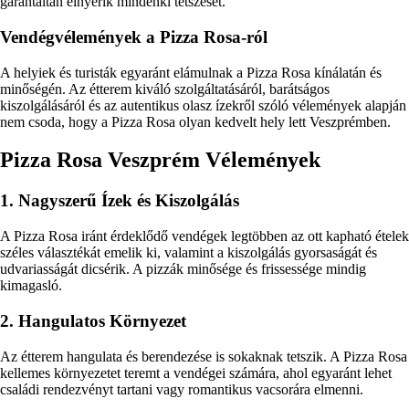
garantáltan elnyerik mindenki tetszését.
Vendégvélemények a Pizza Rosa-ról
A helyiek és turisták egyaránt elámulnak a Pizza Rosa kínálatán és
minőségén. Az étterem kiváló szolgáltatásáról, barátságos
kiszolgálásáról és az autentikus olasz ízekről szóló vélemények alapján
nem csoda, hogy a Pizza Rosa olyan kedvelt hely lett Veszprémben.
Pizza Rosa Veszprém Vélemények
1. Nagyszerű Ízek és Kiszolgálás
A Pizza Rosa iránt érdeklődő vendégek legtöbben az ott kapható ételek
széles választékát emelik ki, valamint a kiszolgálás gyorsaságát és
udvariasságát dicsérik. A pizzák minősége és frissessége mindig
kimagasló.
2. Hangulatos Környezet
Az étterem hangulata és berendezése is sokaknak tetszik. A Pizza Rosa
kellemes környezetet teremt a vendégei számára, ahol egyaránt lehet
családi rendezvényt tartani vagy romantikus vacsorára elmenni.