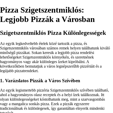
Pizza Szigetszentmiklós:
Legjobb Pizzák a Városban
Szigetszentmiklós Pizza Különlegességek
Az egyik legkedveltebb ételek közé tartozik a pizza, és
Szigetszentmiklós városában számos remek helyen találhatunk kiváló
minőségű pizzákat. Sokan keresik a legjobb pizza rendelési
lehetőségeket Szigetszentmiklós környékén, és szeretnének
hagyományos vagy akár különleges ízeket kipróbálni. A
következőkben bemutatjuk a város legnépszerűbb pizzériáit és a
legújabb pizzatrendeket.
1. Varázslatos Pizzák a Város Szívében
Az egyik legismertebb pizzéria Szigetszentmiklós szívében található,
ahol a hagyományos olasz receptek és a helyi ízek találkoznak. Itt
olyan különlegességeket kóstolhatunk meg, mint a szarvasgombás
vagy a mangalica sonkás pizza. Ezek a pizzák egyszerre
tradicionálisak és különlegesek, így garantáltan elnyerik mindenki
tetszését.