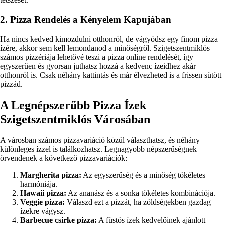
2. Pizza Rendelés a Kényelem Kapujában
Ha nincs kedved kimozdulni otthonról, de vágyódsz egy finom pizza
ízére, akkor sem kell lemondanod a minőségről. Szigetszentmiklós
számos pizzériája lehetővé teszi a pizza online rendelését, így
egyszerűen és gyorsan juthatsz hozzá a kedvenc ízeidhez akár
otthonról is. Csak néhány kattintás és már élvezheted is a frissen sütött
pizzád.
A Legnépszerűbb Pizza Ízek
Szigetszentmiklós Városában
A városban számos pizzavariáció közül választhatsz, és néhány
különleges ízzel is találkozhatsz. Legnagyobb népszerűségnek
örvendenek a következő pizzavariációk:
Margherita pizza:
Az egyszerűség és a minőség tökéletes
harmóniája.
Hawaii pizza:
Az ananász és a sonka tökéletes kombinációja.
Veggie pizza:
Válaszd ezt a pizzát, ha zöldségekben gazdag
ízekre vágysz.
Barbecue csirke pizza:
A füstös ízek kedvelőinek ajánlott