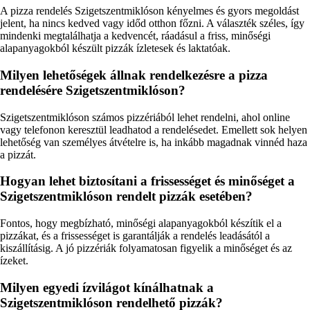
A pizza rendelés Szigetszentmiklóson kényelmes és gyors megoldást
jelent, ha nincs kedved vagy időd otthon főzni. A választék széles, így
mindenki megtalálhatja a kedvencét, ráadásul a friss, minőségi
alapanyagokból készült pizzák ízletesek és laktatóak.
Milyen lehetőségek állnak rendelkezésre a pizza
rendelésére Szigetszentmiklóson?
Szigetszentmiklóson számos pizzériából lehet rendelni, ahol online
vagy telefonon keresztül leadhatod a rendelésedet. Emellett sok helyen
lehetőség van személyes átvételre is, ha inkább magadnak vinnéd haza
a pizzát.
Hogyan lehet biztosítani a frissességet és minőséget a
Szigetszentmiklóson rendelt pizzák esetében?
Fontos, hogy megbízható, minőségi alapanyagokból készítik el a
pizzákat, és a frissességet is garantálják a rendelés leadásától a
kiszállításig. A jó pizzériák folyamatosan figyelik a minőséget és az
ízeket.
Milyen egyedi ízvilágot kínálhatnak a
Szigetszentmiklóson rendelhető pizzák?