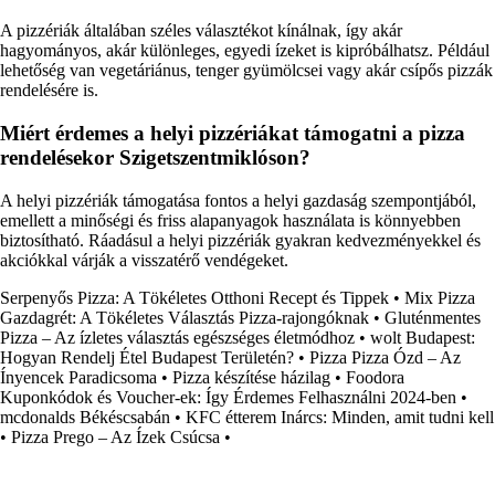
A pizzériák általában széles választékot kínálnak, így akár
hagyományos, akár különleges, egyedi ízeket is kipróbálhatsz. Például
lehetőség van vegetáriánus, tenger gyümölcsei vagy akár csípős pizzák
rendelésére is.
Miért érdemes a helyi pizzériákat támogatni a pizza
rendelésekor Szigetszentmiklóson?
A helyi pizzériák támogatása fontos a helyi gazdaság szempontjából,
emellett a minőségi és friss alapanyagok használata is könnyebben
biztosítható. Ráadásul a helyi pizzériák gyakran kedvezményekkel és
akciókkal várják a visszatérő vendégeket.
Serpenyős Pizza: A Tökéletes Otthoni Recept és Tippek
•
Mix Pizza
Gazdagrét: A Tökéletes Választás Pizza-rajongóknak
•
Gluténmentes
Pizza – Az ízletes választás egészséges életmódhoz
•
wolt Budapest:
Hogyan Rendelj Étel Budapest Területén?
•
Pizza Pizza Ózd – Az
Ínyencek Paradicsoma
•
Pizza készítése házilag
•
Foodora
Kuponkódok és Voucher-ek: Így Érdemes Felhasználni 2024-ben
•
mcdonalds Békéscsabán
•
KFC étterem Inárcs: Minden, amit tudni kell
•
Pizza Prego – Az Ízek Csúcsa
•