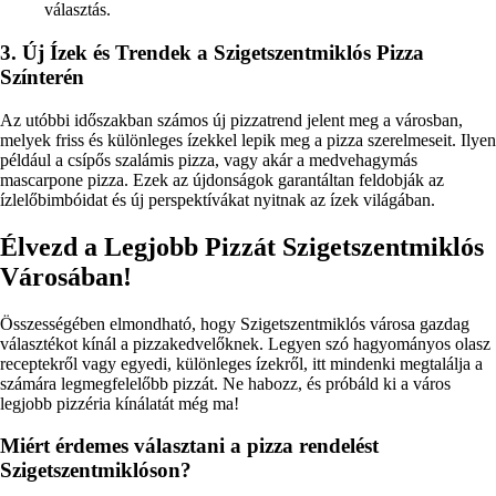
választás.
3. Új Ízek és Trendek a Szigetszentmiklós Pizza
Színterén
Az utóbbi időszakban számos új pizzatrend jelent meg a városban,
melyek friss és különleges ízekkel lepik meg a pizza szerelmeseit. Ilyen
például a csípős szalámis pizza, vagy akár a medvehagymás
mascarpone pizza. Ezek az újdonságok garantáltan feldobják az
ízlelőbimbóidat és új perspektívákat nyitnak az ízek világában.
Élvezd a Legjobb Pizzát Szigetszentmiklós
Városában!
Összességében elmondható, hogy Szigetszentmiklós városa gazdag
választékot kínál a pizzakedvelőknek. Legyen szó hagyományos olasz
receptekről vagy egyedi, különleges ízekről, itt mindenki megtalálja a
számára legmegfelelőbb pizzát. Ne habozz, és próbáld ki a város
legjobb pizzéria kínálatát még ma!
Miért érdemes választani a pizza rendelést
Szigetszentmiklóson?