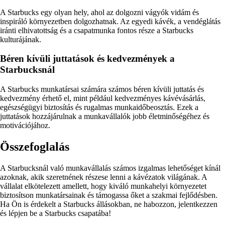
A Starbucks egy olyan hely, ahol az dolgozni vágyók vidám és
inspiráló környezetben dolgozhatnak. Az egyedi kávék, a vendéglátás
iránti elhivatottság és a csapatmunka fontos része a Starbucks
kulturájának.
Béren kívüli juttatások és kedvezmények a
Starbucksnál
A Starbucks munkatársai számára számos béren kívüli juttatás és
kedvezmény érhető el, mint például kedvezményes kávévásárlás,
egészségügyi biztosítás és rugalmas munkaidőbeosztás. Ezek a
juttatások hozzájárulnak a munkavállalók jobb életminőségéhez és
motivációjához.
Összefoglalás
A Starbucksnál való munkavállalás számos izgalmas lehetőséget kínál
azoknak, akik szeretnének részese lenni a kávézatok világának. A
vállalat elkötelezett amellett, hogy kiváló munkahelyi környezetet
biztosítson munkatársainak és támogassa őket a szakmai fejlődésben.
Ha Ön is érdekelt a Starbucks állásokban, ne habozzon, jelentkezzen
és lépjen be a Starbucks csapatába!