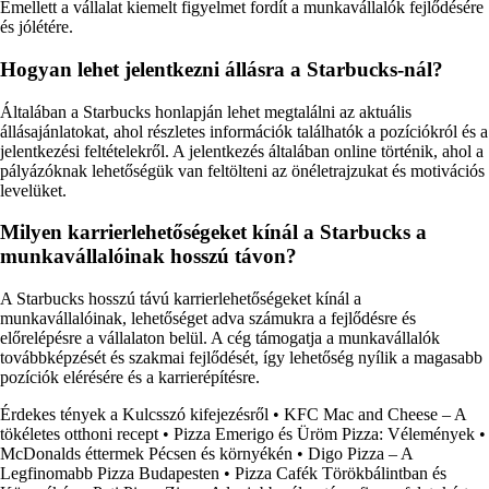
Emellett a vállalat kiemelt figyelmet fordít a munkavállalók fejlődésére
és jólétére.
Hogyan lehet jelentkezni állásra a Starbucks-nál?
Általában a Starbucks honlapján lehet megtalálni az aktuális
állásajánlatokat, ahol részletes információk találhatók a pozíciókról és a
jelentkezési feltételekről. A jelentkezés általában online történik, ahol a
pályázóknak lehetőségük van feltölteni az önéletrajzukat és motivációs
levelüket.
Milyen karrierlehetőségeket kínál a Starbucks a
munkavállalóinak hosszú távon?
A Starbucks hosszú távú karrierlehetőségeket kínál a
munkavállalóinak, lehetőséget adva számukra a fejlődésre és
előrelépésre a vállalaton belül. A cég támogatja a munkavállalók
továbbképzését és szakmai fejlődését, így lehetőség nyílik a magasabb
pozíciók elérésére és a karrierépítésre.
Érdekes tények a Kulcsszó kifejezésről
•
KFC Mac and Cheese – A
tökéletes otthoni recept
•
Pizza Emerigo és Üröm Pizza: Vélemények
•
McDonalds éttermek Pécsen és környékén
•
Digo Pizza – A
Legfinomabb Pizza Budapesten
•
Pizza Cafék Törökbálintban és