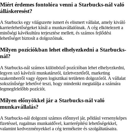
Miért érdemes fontolóra venni a Starbucks-nál való
álláskeresést?
A Starbucks egy világszerte ismert és elismert vállalat, amely kiváló
karrierlehetőségeket kínál a munkavállalóinak. A cég elkötelezett a
minőségi kávékultúra terjesztése mellett, és számos fejlődési
lehetőséget biztosít a dolgozóinak.
Milyen pozíciókban lehet elhelyezkedni a Starbucks-
nál?
A Starbucks-nál számos különböző pozícióban lehet elhelyezkedni,
legyen szó kávézói munkatársról, üzletvezetőről, marketing
szakemberről vagy éppen logisztikai területen dolgozóról. A vállalat
sokszínűsége lehetővé teszi, hogy mindenki megtalálja a számára
legmegfelelőbb pozíciót.
Milyen előnyökkel jár a Starbucks-nál való
munkavállalás?
A Starbucks-nál dolgozni számos előnnyel jár, például versenyképes
fizetéssel, rugalmas munkaidővel, karrierépítési lehetőségekkel,
valamint kedvezményekkel a cég termékeire és szolgáltatásaira.