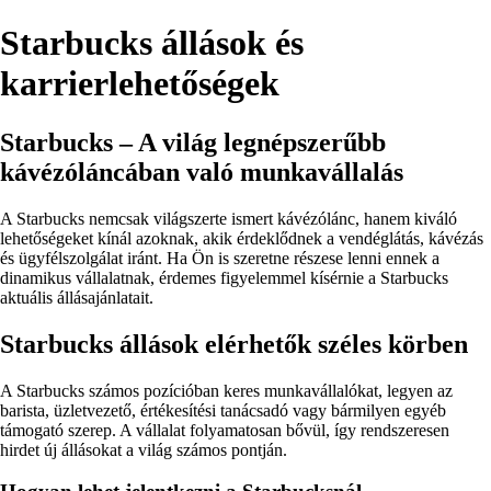
Starbucks állások és
karrierlehetőségek
Starbucks – A világ legnépszerűbb
kávézóláncában való munkavállalás
A Starbucks nemcsak világszerte ismert kávézólánc, hanem kiváló
lehetőségeket kínál azoknak, akik érdeklődnek a vendéglátás, kávézás
és ügyfélszolgálat iránt. Ha Ön is szeretne részese lenni ennek a
dinamikus vállalatnak, érdemes figyelemmel kísérnie a Starbucks
aktuális állásajánlatait.
Starbucks állások elérhetők széles körben
A Starbucks számos pozícióban keres munkavállalókat, legyen az
barista, üzletvezető, értékesítési tanácsadó vagy bármilyen egyéb
támogató szerep. A vállalat folyamatosan bővül, így rendszeresen
hirdet új állásokat a világ számos pontján.