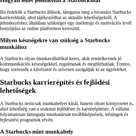
Hogyan lehet jelentkezni a Starbucksnál
Ha érdeklik a Starbucks állások, látogassa meg a hivatalos Starbucks
karrieroldalát, ahol tájékozódhat az aktuális lehetőségekről. A
jelentkezéshez általában szükséges egy önéletrajz és motivációs levél
benyújtása az online platformon keresztül.
Milyen készségekre van szükség a Starbucks
munkához
A Starbucks olyan munkavállalókat keres, akik rendelkeznek jó
kommunikációs készségekkel, rugalmasak és megbízhatóak. Fontos,
hogy szeressék a kávézatot és szívesen szolgálják ki az ügyfeleket.
Starbucks karrierépítés és fejlődési
lehetőségek
A Starbucks nemcsak munkahelyet kínál, hanem olyan környezetet is,
ahol lehetőség van a szakmai fejlődésre és karrierépítésre. A vállalat
folyamatosan támogatja munkatársait továbbképzések, tréningek és
fejlesztési programok révén.
A Starbucks mint munkahely