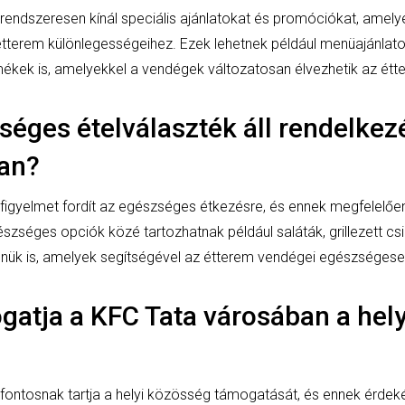
 rendszeresen kínál speciális ajánlatokat és promóciókat, ame
 étterem különlegességeihez. Ezek lehetnek például menüajánlato
ermékek is, amelyekkel a vendégek változatosan élvezhetik az étte
séges ételválaszték áll rendelkez
an?
figyelmet fordít az egészséges étkezésre, és ennek megfelelőe
észséges opciók közé tartozhatnak például saláták, grillezett cs
enük is, amelyek segítségével az étterem vendégei egészségese
atja a KFC Tata városában a hely
 fontosnak tartja a helyi közösség támogatását, és ennek érd