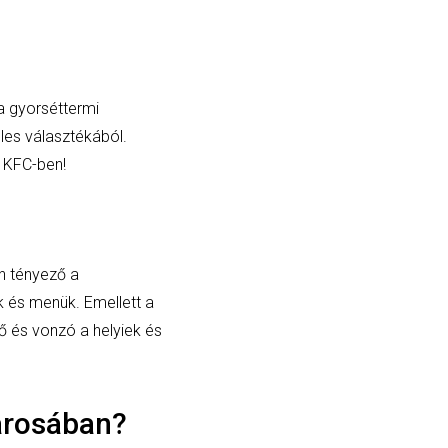
 a gyorséttermi
les választékából.
 KFC-ben!
n tényező a
ek és menük. Emellett a
ő és vonzó a helyiek és
városában?