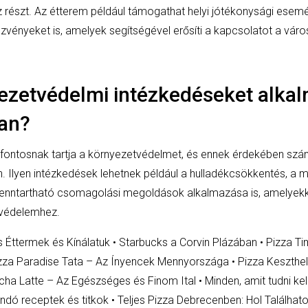
észt. Az étterem például támogathat helyi jótékonysági esemé
ezvényeket is, amelyek segítségével erősíti a kapcsolatot a váro
ezetvédelmi intézkedéseket alka
an?
 fontosnak tartja a környezetvédelmet, és ennek érdekében szá
Ilyen intézkedések lehetnek például a hulladékcsökkentés, a m
 fenntartható csomagolási megoldások alkalmazása is, amelyek
tvédelemhez.
Éttermek és Kínálatuk
•
Starbucks a Corvin Plázában
•
Pizza Ti
zza Paradise Tata – Az Ínyencek Mennyországa
•
Pizza Keszthel
cha Latte – Az Egészséges és Finom Ital
•
Minden, amit tudni ke
andó receptek és titkok
•
Teljes Pizza Debrecenben: Hol Találha