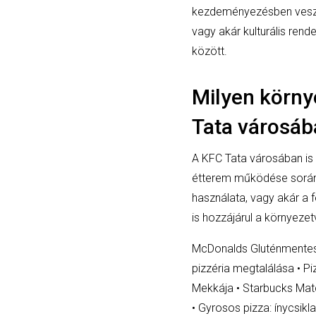
kezdeményezésben vesz r
vagy akár kulturális rend
között.
Milyen körny
Tata városáb
A KFC Tata városában is
étterem működése során. 
használata, vagy akár a
is hozzájárul a környeze
McDonalds Gluténmentes 
pizzéria megtalálása
•
Pi
Mekkája
•
Starbucks Mat
•
Gyrosos pizza: ínycsikl