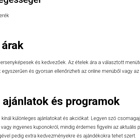
verék
 árak
versenyképesek és kedvezőek. Az ételek ára a választott menüt
t egyszerűen és gyorsan ellenőrizheti az online menüből vagy a
 ajánlatok és programok
kínál különleges ajánlatokat és akciókat. Legyen szó csomagajá
agy ingyenes kuponokról, mindig érdemes figyelni az aktuális
ével pedig extra kedvezményekre és ajándékokra tehet szert.