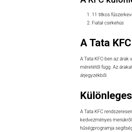
11 titkos fűszerke
Fiatal csirkehús
A Tata KFC
A Tata KFC-ben az árak 
méretétől függ. Az áraka
árjegyzékből.
Különleges
A Tata KFC rendszeresen 
kedvezményes menükről v
hűségprogramja segítség