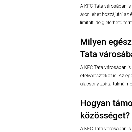
A KFC Tata városában is
áron lehet hozzájutni az
limitált ideig elérhető t
Milyen egész
Tata városáb
A KFC Tata városában is 
ételválasztékot is. Az eg
alacsony zsírtartalmú m
Hogyan támog
közösséget?
A KFC Tata városában is