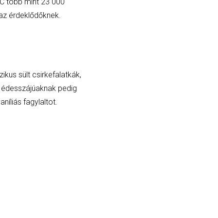
FC több mint 23 000
k az érdeklődőknek.
ikus sült csirkefalatkák,
Az édesszájúaknak pedig
íliás fagylaltot.