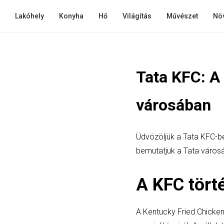
Lakóhely
Konyha
Hő
Világítás
Művészet
Nö
Tata KFC: A
városában
Üdvözöljük a Tata KFC-ben
bemutatjuk a Tata városáb
A KFC tört
A Kentucky Fried Chicken,