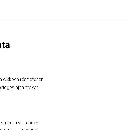
ata
 a cikkben részletesen
önleges ajánlatokat.
smert a sült csirke