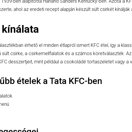
alat 1939-ben alapította Harland Sanders Kentucky-ben. Azóta a K
zerte, ahol az eredeti recept alapján készült sült csirkét kínáljá
 kínálata
asztékban érhető el minden étlapról ismert KFC étel, így a klassz
 sült csirke, a csirkemellfalatok és a számos köretválaszték. 
 desszertjeit, mint például a csokoládé tortaszeletet vagy a van
űbb ételek a Tata KFC-ben
falatok
 menü
egességei