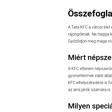
Összefogla
A Tata KFC a városi élet 
rajongóknak. Ne hagyja k
Győződjön meg maga róla
Miért népsze
A KFC étterem népszerűsé
gyorséttermek iránti álta
KFC elhelyezkedése is fo
az arra járók számára is.
Milyen speciá