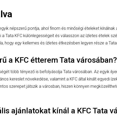
lva
egyik népszerű pontja, ahol finom és minőségi ételeket kínálnak
i a Tata KFC különlegességeit és válasszon az ízletes ételek szé
, hogy egy kellemes és ízletes étkezésben legyen része a Tata
rű a KFC étterem Tata városában?
gét több tényező is befolyásolja Tata városában. Az egyik ilye
lános kereslet növekedése, valamint a KFC által kínált egyedi íz
ntos szerepet játszik a városban, hiszen könnyen megközelíthet
lis ajánlatokat kínál a KFC Tata 