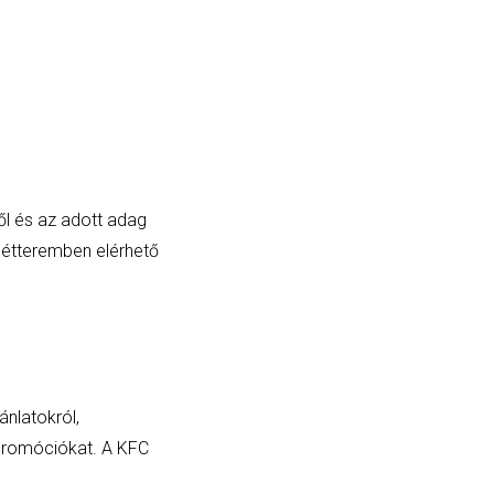
ől és az adott adag
z étteremben elérhető
nlatokról,
 promóciókat. A KFC