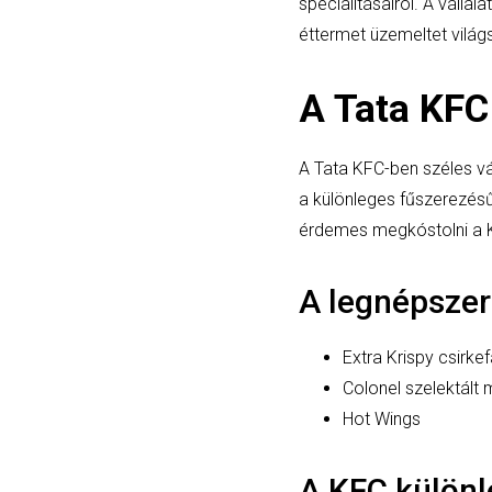
specialitásairól. A váll
éttermet üzemeltet világs
A Tata KFC
A Tata KFC-ben széles vál
a különleges fűszerezésű
érdemes megkóstolni a KFC
A legnépszer
Extra Krispy csirke
Colonel szelektált
Hot Wings
A KFC különl