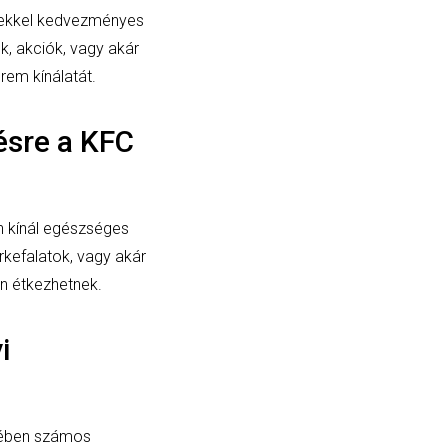
lyekkel kedvezményes
k, akciók, vagy akár
rem kínálatát.
ésre a KFC
n kínál egészséges
irkefalatok, vagy akár
n étkezhetnek.
i
ekében számos