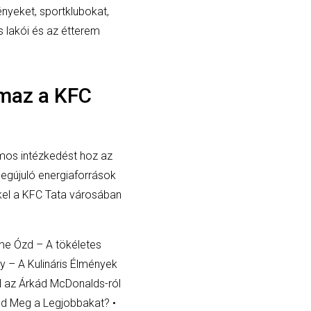
nyeket, sportklubokat,
s lakói és az étterem
lmaz a KFC
mos intézkedést hoz az
egújuló energiaforrások
kel a KFC Tata városában
me Ózd – A tökéletes
y – A Kulináris Élmények
ll az Árkád McDonalds-ról
tod Meg a Legjobbakat?
•