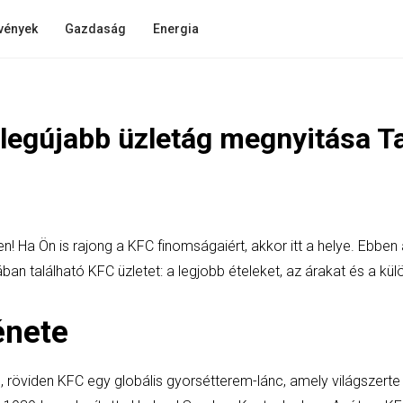
vények
Gazdaság
Energia
 legújabb üzletág megnyitása T
! Ha Ön is rajong a KFC finomságaiért, akkor itt a helye. Ebben
an található KFC üzletet: a legjobb ételeket, az árakat és a kül
énete
 röviden KFC egy globális gyorsétterem-lánc, amely világszerte i