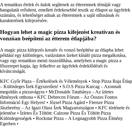
A tematikus ételek és italok segítenek az étteremnek témáját vagy
hangulatát erősíteni, emellett érdekesebbé teszik az étlapot az ügyfelek
számára, és lehetőséget adnak az étteremnek a saját stílusának és
karakterének kifejezésére.
Hogyan lehet a magic pizza kifejezést kreatívan és
vonzóan beépíteni az étterem étlapjába?
A magic pizza kifejezés kreatív és vonzó beépítése az étlapba lehet
például egy különleges, varázslatos ízeket kínáló pizza megalkotása,
vagy egy tematikus menü összeállítása, amelyben a magic pizza a
főszerepet kapja, így felkeltve az ügyfelek érdeklődését és
kíváncsiságát.
KFC Győr Plaza – Értékelések és Vélemények
•
Stop Pizza Baja Étlap
– Különleges Ízek Egyszerűen!
•
S.O.S Pizza Karcag – Azonnali
megoldás a pizzavágyra
•
McDonalds Tatabánya – Az ízletes
élmények otthona
•
KFC Debrecen Fórum – Az Összes Fontos
Információ Egy Helyen!
•
József Pizza Agárd
•
Firenze Pizza
Jászberény – Az Igazi Olasz Ízek Magyarországon
•
KFC története és
jelentése
•
Ízletes És Töltött: Calzone Pizza És Töltött Pizza
Különlegességek
•
Rockstar Pizza – A Legnagyobb Pizza Élmény
Egerben
•