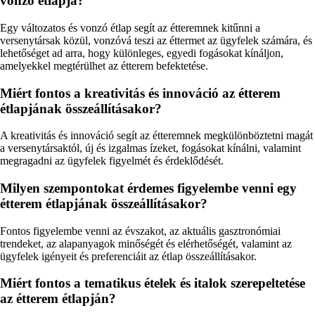
vonzó étlapja?
Egy változatos és vonzó étlap segít az étteremnek kitűnni a
versenytársak közül, vonzóvá teszi az éttermet az ügyfelek számára, és
lehetőséget ad arra, hogy különleges, egyedi fogásokat kínáljon,
amelyekkel megtérülhet az étterem befektetése.
Miért fontos a kreativitás és innováció az étterem
étlapjának összeállításakor?
A kreativitás és innováció segít az étteremnek megkülönböztetni magát
a versenytársaktól, új és izgalmas ízeket, fogásokat kínálni, valamint
megragadni az ügyfelek figyelmét és érdeklődését.
Milyen szempontokat érdemes figyelembe venni egy
étterem étlapjának összeállításakor?
Fontos figyelembe venni az évszakot, az aktuális gasztronómiai
trendeket, az alapanyagok minőségét és elérhetőségét, valamint az
ügyfelek igényeit és preferenciáit az étlap összeállításakor.
Miért fontos a tematikus ételek és italok szerepeltetése
az étterem étlapján?