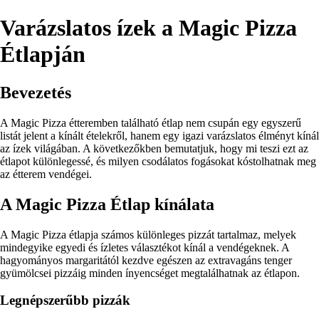
Varázslatos ízek a Magic Pizza
Étlapján
Bevezetés
A Magic Pizza étteremben található étlap nem csupán egy egyszerű
listát jelent a kínált ételekről, hanem egy igazi varázslatos élményt kínál
az ízek világában. A következőkben bemutatjuk, hogy mi teszi ezt az
étlapot különlegessé, és milyen csodálatos fogásokat kóstolhatnak meg
az étterem vendégei.
A Magic Pizza Étlap kínálata
A Magic Pizza étlapja számos különleges pizzát tartalmaz, melyek
mindegyike egyedi és ízletes választékot kínál a vendégeknek. A
hagyományos margaritától kezdve egészen az extravagáns tenger
gyümölcsei pizzáig minden ínyencséget megtalálhatnak az étlapon.
Legnépszerűbb pizzák