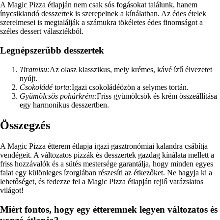
A Magic Pizza étlapján nem csak sós fogásokat találunk, hanem
ínycsiklandó desszertek is szerepelnek a kínálatban. Az édes ételek
szerelmesei is megtalálják a számukra tökéletes édes finomságot a
széles dessert választékból.
Legnépszerűbb desszertek
Tiramisu:
Az olasz klasszikus, mely krémes, kávé ízű élvezetet
nyújt.
Csokoládé torta:
Igazi csokoládéözön a selymes tortán.
Gyümölcsös pohárkrém:
Friss gyümölcsök és krém összeállítása
egy harmonikus desszertben.
Összegzés
A Magic Pizza étterem étlapja igazi gasztronómiai kalandra csábítja
vendégeit. A változatos pizzák és desszertek gazdag kínálata mellett a
friss hozzávalók és a sütés mestersége garantálja, hogy minden egyes
falat egy különleges ízorgiában részesíti az étkezőket. Ne hagyja ki a
lehetőséget, és fedezze fel a Magic Pizza étlapján rejlő varázslatos
világot!
Miért fontos, hogy egy étteremnek legyen változatos és