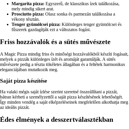
Margarita pizza:
Egyszerű, de klasszikus ízek találkozása,
mely mindig sikert arat.
Prosciutto pizza:
Olasz sonka és parmezán találkozása a
vékony tésztán.
Tenger gyümölcsei pizza:
Különleges tenger gyümölcsei és
fűszerek gazdagítják ezt a változatos fogást.
Friss hozzávalók és a sütés művészete
A Magic Pizza mindig friss és minőségi hozzávalókból készíti fogásait,
melyek a pizzák különleges ízét és aromáját garantálják. A sütés
művészete pedig a tészta tökéletes állagában és a feltétek harmonikus
eleganciájában mutatkozik meg.
Saját pizza készítése
Ha valaki mégis saját ízlése szerint szeretné összeállítani a pizzát,
bátran kérheti a személyzettől a saját pizza készítésének lehetőségét.
Így minden vendég a saját elképzeléseinek megfelelően alkothatja meg
az ideális pizzát.
Édes élmények a desszertválasztékban